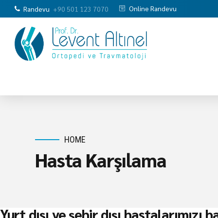
Online Randevu
Randevu
+90 501 123 7070
HOME
Hasta Karşılama
Yurt dışı ve şehir dışı hastalarımızı